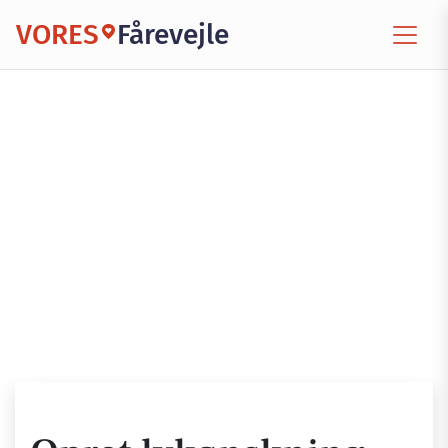
VORES
Fårevejle