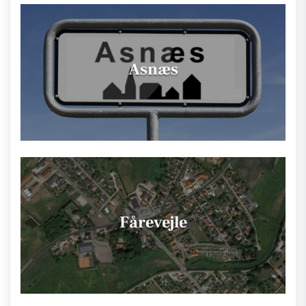
Asnæs
Fårevejle