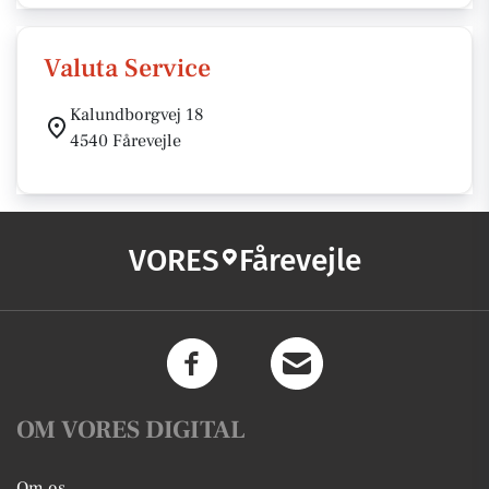
Valuta Service
Kalundborgvej 18
4540 Fårevejle
VORES
Fårevejle
OM VORES DIGITAL
Om os