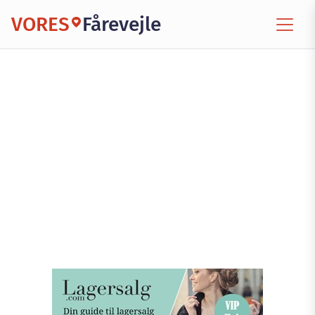
VORES
Fårevejle