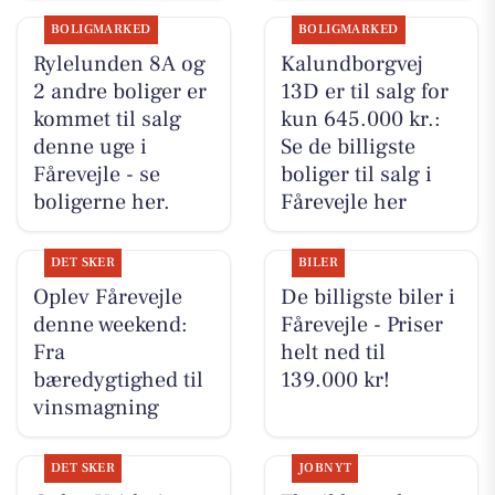
BOLIGMARKED
BOLIGMARKED
Rylelunden 8A og
Kalundborgvej
2 andre boliger er
13D er til salg for
kommet til salg
kun 645.000 kr.:
denne uge i
Se de billigste
Fårevejle - se
boliger til salg i
boligerne her.
Fårevejle her
DET SKER
BILER
Oplev Fårevejle
De billigste biler i
denne weekend:
Fårevejle - Priser
Fra
helt ned til
bæredygtighed til
139.000 kr!
vinsmagning
DET SKER
JOBNYT