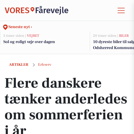
VORES
Fårevejle
Seneste nyt ›
5 timer siden |
VEJRET
20 timer siden |
BILER
Sol og roligt vejr over dagen
10 dyreste biler til sa
Odsherred Kommun
Flere danskere tænker anderledes om sommerferien i år
ARTIKLER
Erhverv
Flere danskere
tænker anderledes
om sommerferien
i år