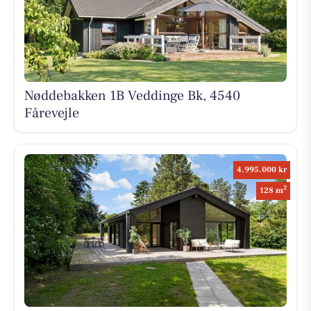
Nøddebakken 1B Veddinge Bk, 4540
Fårevejle
4.995.000 kr
2
128 m