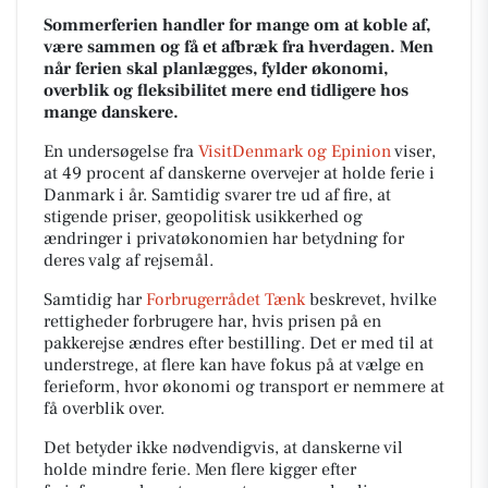
Sommerferien handler for mange om at koble af,
være sammen og få et afbræk fra hverdagen. Men
når ferien skal planlægges, fylder økonomi,
overblik og fleksibilitet mere end tidligere hos
mange danskere.
En undersøgelse fra
VisitDenmark og Epinion
viser,
at 49 procent af danskerne overvejer at holde ferie i
Danmark i år. Samtidig svarer tre ud af fire, at
stigende priser, geopolitisk usikkerhed og
ændringer i privatøkonomien har betydning for
deres valg af rejsemål.
Samtidig har
Forbrugerrådet Tænk
beskrevet, hvilke
rettigheder forbrugere har, hvis prisen på en
pakkerejse ændres efter bestilling. Det er med til at
understrege, at flere kan have fokus på at vælge en
ferieform, hvor økonomi og transport er nemmere at
få overblik over.
Det betyder ikke nødvendigvis, at danskerne vil
holde mindre ferie. Men flere kigger efter