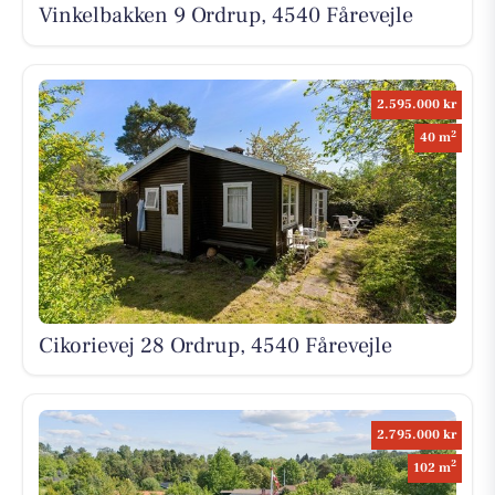
Vinkelbakken 9 Ordrup, 4540 Fårevejle
2.595.000 kr
2
40 m
Cikorievej 28 Ordrup, 4540 Fårevejle
2.795.000 kr
2
102 m