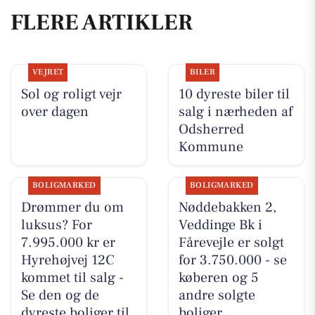
FLERE ARTIKLER
VEJRET
BILER
Sol og roligt vejr
10 dyreste biler til
over dagen
salg i nærheden af
Odsherred
Kommune
BOLIGMARKED
BOLIGMARKED
Drømmer du om
Nøddebakken 2,
luksus? For
Veddinge Bk i
7.995.000 kr er
Fårevejle er solgt
Hyrehøjvej 12C
for 3.750.000 - se
kommet til salg -
køberen og 5
Se den og de
andre solgte
dyreste boliger til
boliger