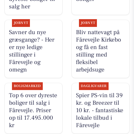
salg her
JOBNYT
JOBNYT
Savner du nye
Bliv nattevagt på
græsgange? - Her
Fårevejle Kirkebo
er nye ledige
og få en fast
stillinger i
stilling med
Fårevejle og
fleksibel
omegn
arbejdsuge
BOLIGMARKED
DAGLIGVARER
Top 6 over dyreste
Spier PS-vin til 39
boliger til salg i
kr. og Breezer til
Fårevejle. Priser
10 kr. - fantastiske
op til 17.495.000
lokale tilbud i
kr
Fårevejle