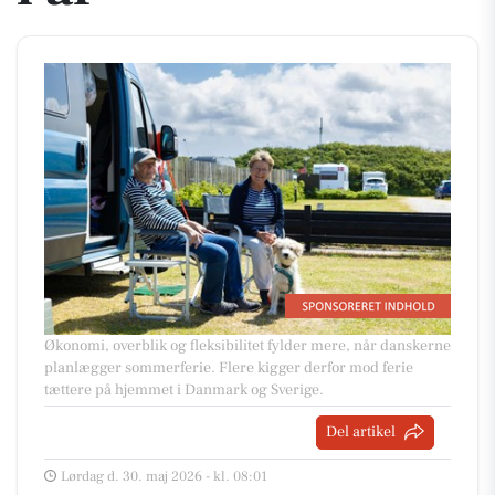
Økonomi, overblik og fleksibilitet fylder mere, når danskerne
planlægger sommerferie. Flere kigger derfor mod ferie
tættere på hjemmet i Danmark og Sverige.
Del artikel
Lørdag d. 30. maj 2026 - kl. 08:01