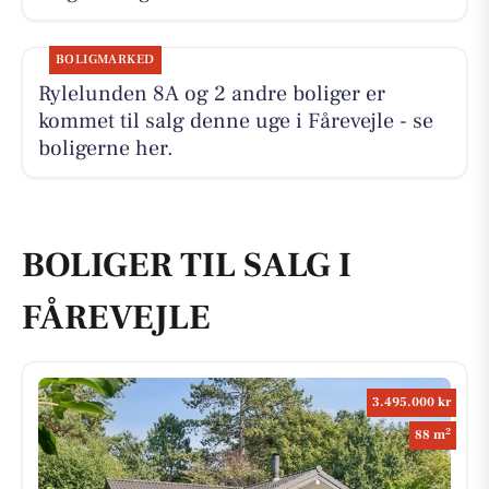
BOLIGMARKED
Rylelunden 8A og 2 andre boliger er
kommet til salg denne uge i Fårevejle - se
boligerne her.
BOLIGER TIL SALG I
FÅREVEJLE
3.495.000 kr
2
88 m