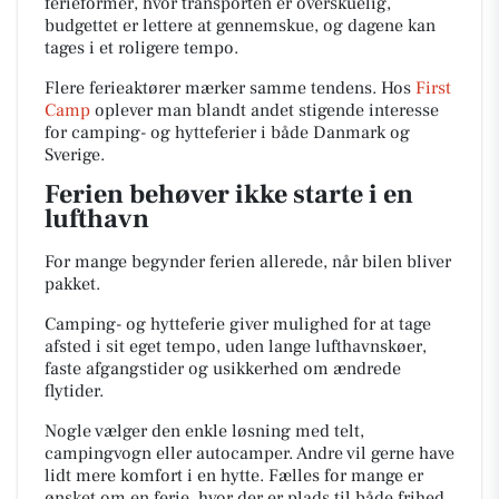
ferieformer, hvor transporten er overskuelig,
budgettet er lettere at gennemskue, og dagene kan
tages i et roligere tempo.
Flere ferieaktører mærker samme tendens. Hos
First
Camp
oplever man blandt andet stigende interesse
for camping- og hytteferier i både Danmark og
Sverige.
Ferien behøver ikke starte i en
lufthavn
For mange begynder ferien allerede, når bilen bliver
pakket.
Camping- og hytteferie giver mulighed for at tage
afsted i sit eget tempo, uden lange lufthavnskøer,
faste afgangstider og usikkerhed om ændrede
flytider.
Nogle vælger den enkle løsning med telt,
campingvogn eller autocamper. Andre vil gerne have
lidt mere komfort i en hytte. Fælles for mange er
ønsket om en ferie, hvor der er plads til både frihed,