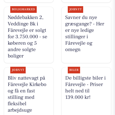
BOLIGMARKED
JOBNYT
Nøddebakken 2,
Savner du nye
Veddinge Bk i
græsgange? - Her
Fårevejle er solgt
er nye ledige
for 3.750.000 - se
stillinger i
køberen og 5
Fårevejle og
andre solgte
omegn
boliger
JOBNYT
BILER
Bliv nattevagt på
De billigste biler i
Fårevejle Kirkebo
Fårevejle - Priser
og få en fast
helt ned til
stilling med
139.000 kr!
fleksibel
arbejdsuge