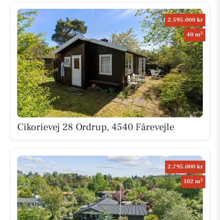
2.595.000 kr
2
40 m
Cikorievej 28 Ordrup, 4540 Fårevejle
2.795.000 kr
2
102 m