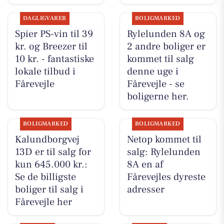
DAGLIGVARER
BOLIGMARKED
Spier PS-vin til 39
Rylelunden 8A og
kr. og Breezer til
2 andre boliger er
10 kr. - fantastiske
kommet til salg
lokale tilbud i
denne uge i
Fårevejle
Fårevejle - se
boligerne her.
BOLIGMARKED
BOLIGMARKED
Kalundborgvej
Netop kommet til
13D er til salg for
salg: Rylelunden
kun 645.000 kr.:
8A en af
Se de billigste
Fårevejles dyreste
boliger til salg i
adresser
Fårevejle her