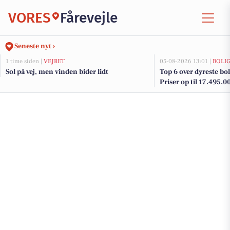
VORES
Fårevejle
Seneste nyt ›
1 time siden |
VEJRET
05-08-2026 13:01 |
BOLI
Sol på vej, men vinden bider lidt
Top 6 over dyreste boli
Priser op til 17.495.0