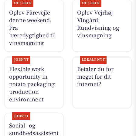
DET SKER
DET SKER
Oplev Fårevejle
Oplev Vejrhøj
denne weekend:
Vingård:
Fra
Rundvisning og
bæredygtighed til
vinsmagning
vinsmagning
JOBNYT
LOKALT NYT
Flexible work
Betaler du for
opportunity in
meget for dit
potato packaging
internet?
production
environment
JOBNYT
Social- og
sundhedsassistent