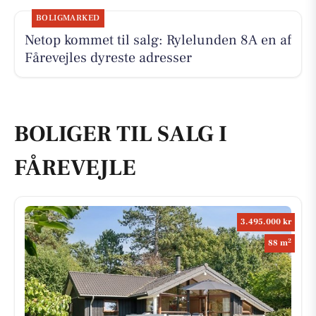
BOLIGMARKED
Netop kommet til salg: Rylelunden 8A en af
Fårevejles dyreste adresser
BOLIGER TIL SALG I
FÅREVEJLE
3.495.000 kr
2
88 m