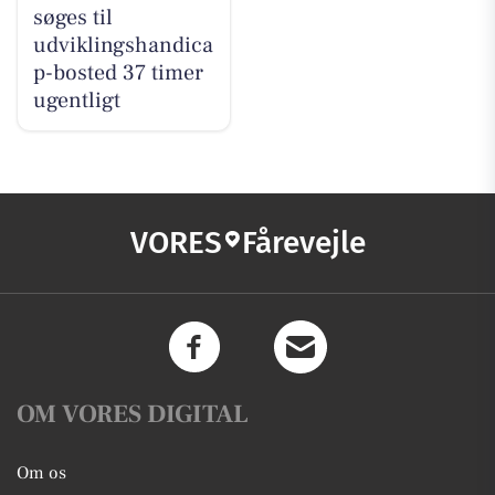
søges til
udviklingshandica
p-bosted 37 timer
ugentligt
VORES
Fårevejle
OM VORES DIGITAL
Om os