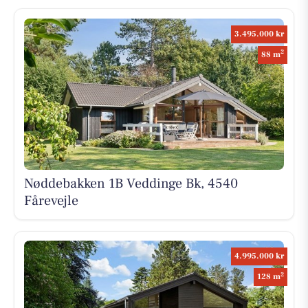
3.495.000 kr
2
88 m
Nøddebakken 1B Veddinge Bk, 4540
Fårevejle
4.995.000 kr
2
128 m