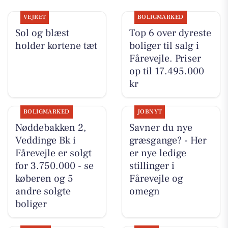
VEJRET
BOLIGMARKED
Sol og blæst
Top 6 over dyreste
holder kortene tæt
boliger til salg i
Fårevejle. Priser
op til 17.495.000
kr
BOLIGMARKED
JOBNYT
Nøddebakken 2,
Savner du nye
Veddinge Bk i
græsgange? - Her
Fårevejle er solgt
er nye ledige
for 3.750.000 - se
stillinger i
køberen og 5
Fårevejle og
andre solgte
omegn
boliger