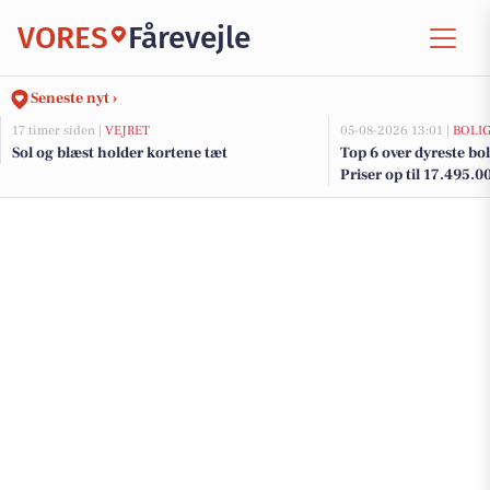
VORES
Fårevejle
Seneste nyt ›
17 timer siden |
VEJRET
05-08-2026 13:01 |
BOLI
Sol og blæst holder kortene tæt
Top 6 over dyreste boli
Priser op til 17.495.0