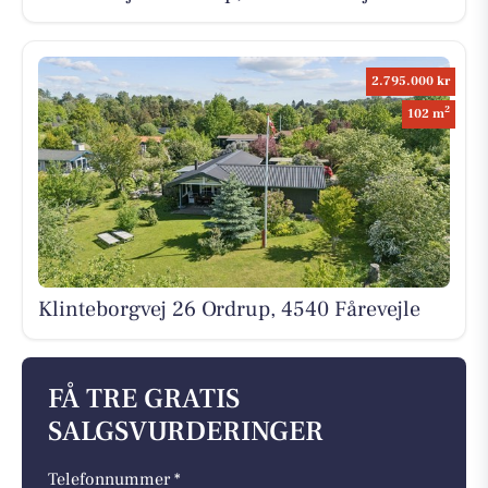
2.795.000 kr
2
102 m
Klinteborgvej 26 Ordrup, 4540 Fårevejle
FÅ TRE GRATIS
SALGSVURDERINGER
Telefonnummer *