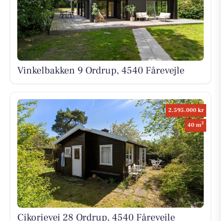
Vinkelbakken 9 Ordrup, 4540 Fårevejle
2.595.000 kr
2
40 m
Cikorievej 28 Ordrup, 4540 Fårevejle