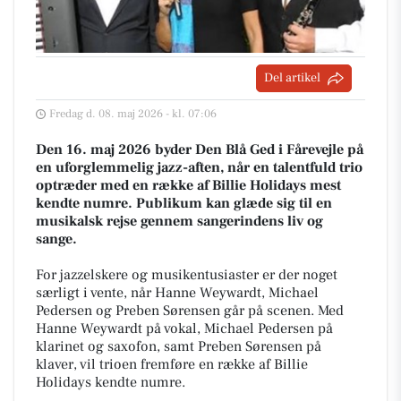
Del artikel
Fredag d. 08. maj 2026 - kl. 07:06
Den 16. maj 2026 byder Den Blå Ged i Fårevejle på
en uforglemmelig jazz-aften, når en talentfuld trio
optræder med en række af Billie Holidays mest
kendte numre. Publikum kan glæde sig til en
musikalsk rejse gennem sangerindens liv og
sange.
For jazzelskere og musikentusiaster er der noget
særligt i vente, når Hanne Weywardt, Michael
Pedersen og Preben Sørensen går på scenen. Med
Hanne Weywardt på vokal, Michael Pedersen på
klarinet og saxofon, samt Preben Sørensen på
klaver, vil trioen fremføre en række af Billie
Holidays kendte numre.