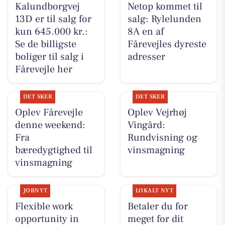
Kalundborgvej
Netop kommet til
13D er til salg for
salg: Rylelunden
kun 645.000 kr.:
8A en af
Se de billigste
Fårevejles dyreste
boliger til salg i
adresser
Fårevejle her
DET SKER
DET SKER
Oplev Fårevejle
Oplev Vejrhøj
denne weekend:
Vingård:
Fra
Rundvisning og
bæredygtighed til
vinsmagning
vinsmagning
JOBNYT
LOKALT NYT
Flexible work
Betaler du for
opportunity in
meget for dit