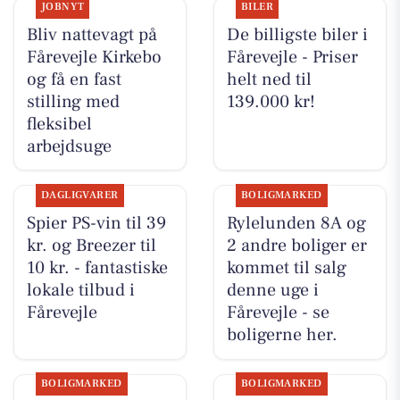
JOBNYT
BILER
Bliv nattevagt på
De billigste biler i
Fårevejle Kirkebo
Fårevejle - Priser
og få en fast
helt ned til
stilling med
139.000 kr!
fleksibel
arbejdsuge
DAGLIGVARER
BOLIGMARKED
Spier PS-vin til 39
Rylelunden 8A og
kr. og Breezer til
2 andre boliger er
10 kr. - fantastiske
kommet til salg
lokale tilbud i
denne uge i
Fårevejle
Fårevejle - se
boligerne her.
BOLIGMARKED
BOLIGMARKED