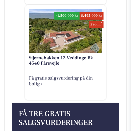
-1.500.000 kr
8.495.000 kr
2
290 m
Stjernebakken 12 Veddinge Bk
4540 Fårevejle
Få gratis salgsvurdering på din
bolig ›
FÅ TRE GRATIS
SALGSVURDERINGER