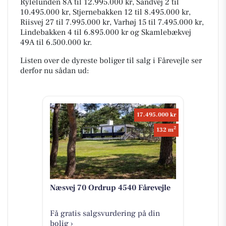
Rylelunden 8A til 12.995.000 kr, Sandvej 2 til
10.495.000 kr, Stjernebakken 12 til 8.495.000 kr,
Riisvej 27 til 7.995.000 kr, Varhøj 15 til 7.495.000 kr,
Lindebakken 4 til 6.895.000 kr og Skamlebækvej
49A til 6.500.000 kr.
Listen over de dyreste boliger til salg i Fårevejle ser
derfor nu sådan ud:
17.495.000 kr
2
132 m
Næsvej 70 Ordrup 4540 Fårevejle
Få gratis salgsvurdering på din
bolig ›