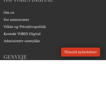
OM VORES DIGITAL
Om os
For annoncører
Vilkår og Privatlivspolitik
Kontakt VORES Digital
Administrer samtykke
Tilmeld nyhedsbrev
GENVEJE
Seneste nyt fra Fårevejle
Vores lokale erhverv
Kalenderen for Fårevejle
Fakta om Fårevejle
Erhvervsartikler
Odsherred Kommune