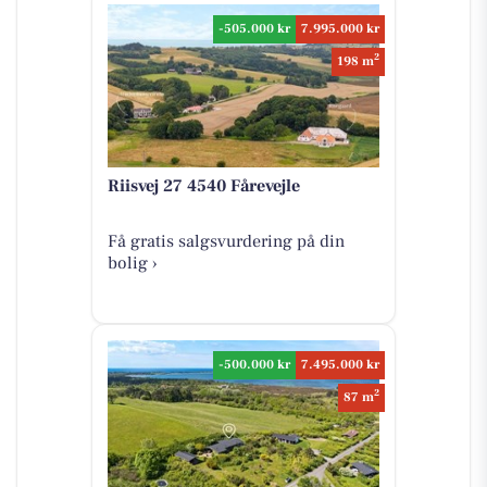
-505.000 kr
7.995.000 kr
2
198 m
Riisvej 27 4540 Fårevejle
Få gratis salgsvurdering på din
bolig ›
-500.000 kr
7.495.000 kr
2
87 m