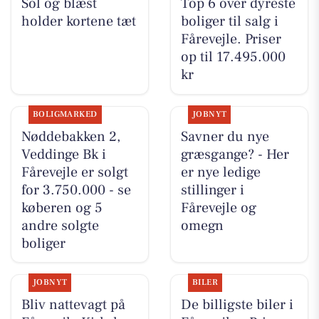
Sol og blæst
Top 6 over dyreste
holder kortene tæt
boliger til salg i
Fårevejle. Priser
op til 17.495.000
kr
BOLIGMARKED
JOBNYT
Nøddebakken 2,
Savner du nye
Veddinge Bk i
græsgange? - Her
Fårevejle er solgt
er nye ledige
for 3.750.000 - se
stillinger i
køberen og 5
Fårevejle og
andre solgte
omegn
boliger
JOBNYT
BILER
Bliv nattevagt på
De billigste biler i