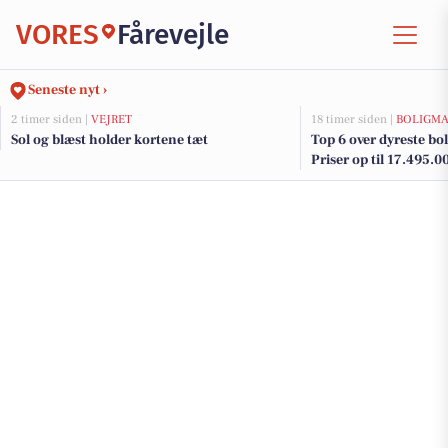
VORES
Fårevejle
Seneste nyt ›
2 timer siden |
VEJRET
18 timer siden |
BOLIGM
Sol og blæst holder kortene tæt
Top 6 over dyreste boli
Priser op til 17.495.0