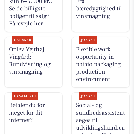
kun 645.000 kr.:
Fra
Se de billigste
bæredygtighed til
boliger til salg i
vinsmagning
Fårevejle her
DET SKER
JOBNYT
Oplev Vejrhøj
Flexible work
Vingård:
opportunity in
Rundvisning og
potato packaging
vinsmagning
production
environment
LOKALT NYT
JOBNYT
Betaler du for
Social- og
meget for dit
sundhedsassistent
internet?
søges til
udviklingshandica