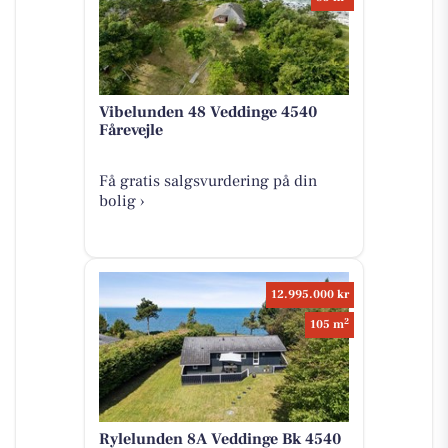
Vibelunden 48 Veddinge 4540
Fårevejle
Få gratis salgsvurdering på din
bolig ›
12.995.000 kr
2
105 m
Rylelunden 8A Veddinge Bk 4540