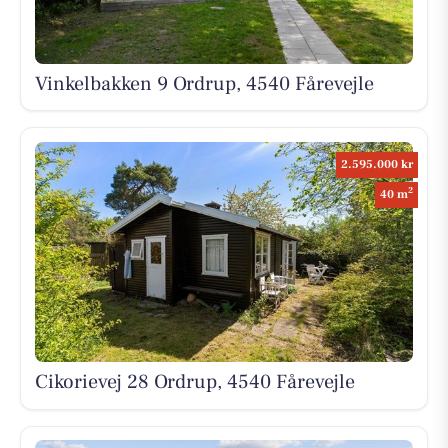
Vinkelbakken 9 Ordrup, 4540 Fårevejle
2.595.000 kr
2
40 m
Cikorievej 28 Ordrup, 4540 Fårevejle