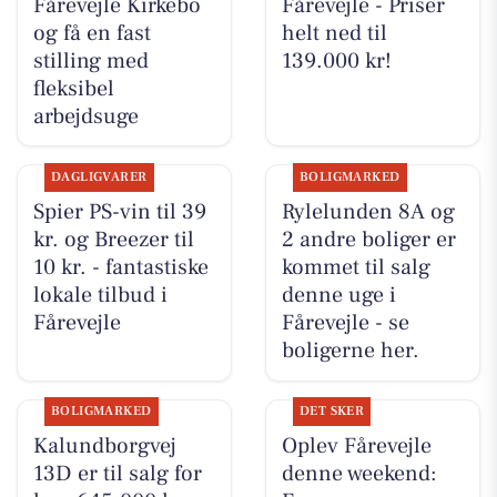
Fårevejle Kirkebo
Fårevejle - Priser
og få en fast
helt ned til
stilling med
139.000 kr!
fleksibel
arbejdsuge
DAGLIGVARER
BOLIGMARKED
Spier PS-vin til 39
Rylelunden 8A og
kr. og Breezer til
2 andre boliger er
10 kr. - fantastiske
kommet til salg
lokale tilbud i
denne uge i
Fårevejle
Fårevejle - se
boligerne her.
BOLIGMARKED
DET SKER
Kalundborgvej
Oplev Fårevejle
13D er til salg for
denne weekend: