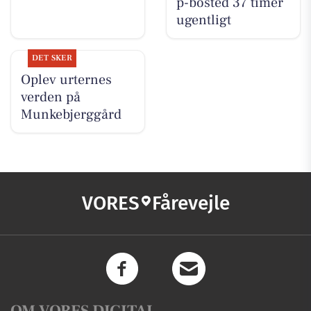
p-bosted 37 timer
ugentligt
DET SKER
Oplev urternes
verden på
Munkebjerggård
VORES
Fårevejle