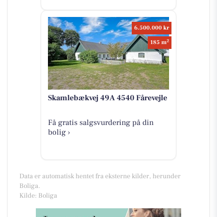
6.500.000 kr
2
185 m
Skamlebækvej 49A 4540 Fårevejle
Få gratis salgsvurdering på din
bolig ›
Data er automatisk hentet fra eksterne kilder, herunder
Boliga.
Kilde: Boliga