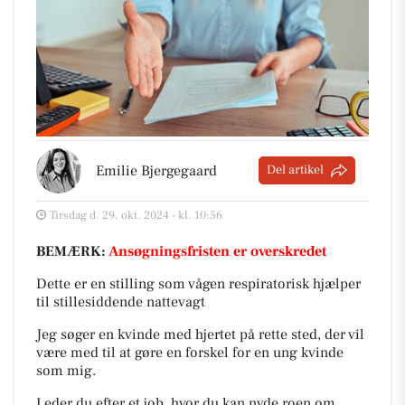
Emilie Bjergegaard
Del artikel
Tirsdag d. 29. okt. 2024 - kl. 10:56
BEMÆRK:
Ansøgningsfristen er overskredet
Dette er en stilling som vågen respiratorisk hjælper
til stillesiddende nattevagt
Jeg søger en kvinde med hjertet på rette sted, der vil
være med til at gøre en forskel for en ung kvinde
som mig.
Leder du efter et job, hvor du kan nyde roen om