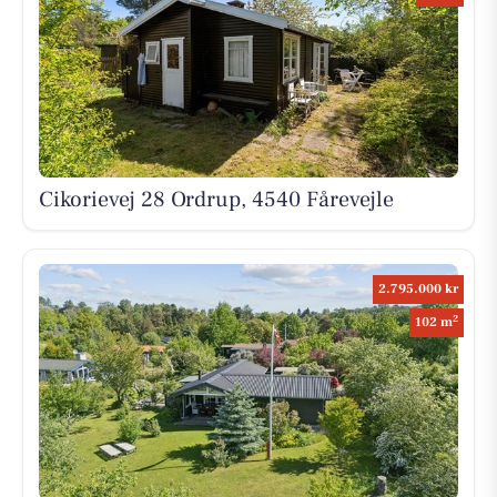
Cikorievej 28 Ordrup, 4540 Fårevejle
2.795.000 kr
2
102 m