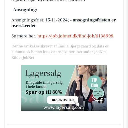
-Ansøgning:
Ansøgningsfrist: 15-11-2024;
- ansøgningsfristen er
overskredet
Se mere her:
https://job.jobnet.dk/find-job/6138998
Denne artikel er skrevet af Emilie Bjergegaard og data er
automatisk hentet fra eksterne kilder, herunder JobNet.
Kilde: JobNet