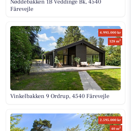
Nøddebakken 1B Veddinge Bk, 4540
Fårevejle
4.995.000 kr
2
128 m
Vinkelbakken 9 Ordrup, 4540 Fårevejle
2.595.000 kr
2
40 m