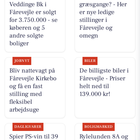
Veddinge Bk i
græsgange? - Her
Fårevejle er solgt
er nye ledige
for 3.750.000 - se
stillinger i
køberen og 5
Fårevejle og
andre solgte
omegn
boliger
JOBNYT
BILER
Bliv nattevagt på
De billigste biler i
Fårevejle Kirkebo
Fårevejle - Priser
og få en fast
helt ned til
stilling med
139.000 kr!
fleksibel
arbejdsuge
DAGLIGVARER
BOLIGMARKED
Spier PS-vin til 39
Rylelunden 8A og