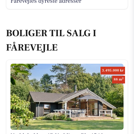
Fårevejles dyreste adresser
BOLIGER TIL SALG I
FÅREVEJLE
3.495.000 kr
2
88 m