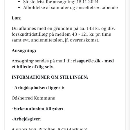
Sidste frist for ansøgning: 15.11.2024
Afholdelse af samtaler og ansættelse: Løbende
Løn:
Du aflønnes med en grundløn på ca. 143 kr. og div.
forskudttidstillæg på mellem 43 - 121 kr. pr. time
samt evt. anciennitetsløn, jf. overenskomst.
Ansøgning:
Ansøgning sendes på mail til:
risager@c.dk -
med
et billede af dig selv
.
INFORMATIONER OM STILLINGEN:
- Arbejdspladsen ligger i:
Odsherred Kommune
-Virksomheden tilbyder:
-Arbejdsgiver:
A priori ApS, Rytoften, 8210 Aarhus V