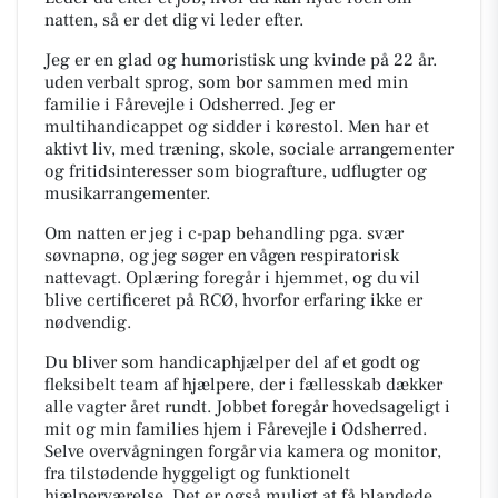
natten, så er det dig vi leder efter.
Jeg er en glad og humoristisk ung kvinde på 22 år.
uden verbalt sprog, som bor sammen med min
familie i Fårevejle i Odsherred. Jeg er
multihandicappet og sidder i kørestol. Men har et
aktivt liv, med træning, skole, sociale arrangementer
og fritidsinteresser som biografture, udflugter og
musikarrangementer.
Om natten er jeg i c-pap behandling pga. svær
søvnapnø, og jeg søger en vågen respiratorisk
nattevagt. Oplæring foregår i hjemmet, og du vil
blive certificeret på RCØ, hvorfor erfaring ikke er
nødvendig.
Du bliver som handicaphjælper del af et godt og
fleksibelt team af hjælpere, der i fællesskab dækker
alle vagter året rundt. Jobbet foregår hovedsageligt i
mit og min families hjem i Fårevejle i Odsherred.
Selve overvågningen forgår via kamera og monitor,
fra tilstødende hyggeligt og funktionelt
hjælperværelse. Det er også muligt at få blandede