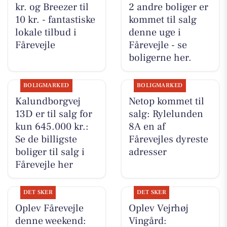
kr. og Breezer til
2 andre boliger er
10 kr. - fantastiske
kommet til salg
lokale tilbud i
denne uge i
Fårevejle
Fårevejle - se
boligerne her.
BOLIGMARKED
BOLIGMARKED
Kalundborgvej
Netop kommet til
13D er til salg for
salg: Rylelunden
kun 645.000 kr.:
8A en af
Se de billigste
Fårevejles dyreste
boliger til salg i
adresser
Fårevejle her
DET SKER
DET SKER
Oplev Fårevejle
Oplev Vejrhøj
denne weekend:
Vingård: