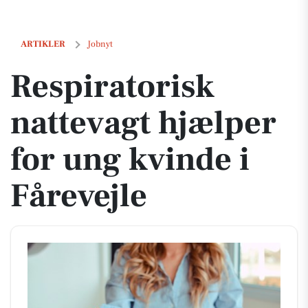
Respiratorisk nattevagt hjælper for ung kvinde i Fårevejle
ARTIKLER
Jobnyt
Respiratorisk
nattevagt hjælper
for ung kvinde i
Fårevejle