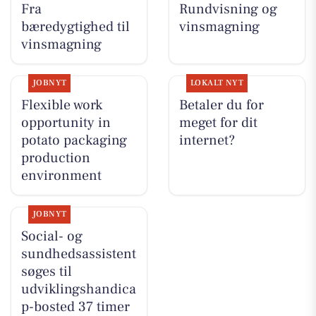
Fra
Rundvisning og
bæredygtighed til
vinsmagning
vinsmagning
JOBNYT
LOKALT NYT
Flexible work
Betaler du for
opportunity in
meget for dit
potato packaging
internet?
production
environment
JOBNYT
Social- og
sundhedsassistent
søges til
udviklingshandica
p-bosted 37 timer