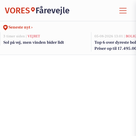
VORES
Fårevejle
Seneste nyt ›
3 timer siden |
VEJRET
05-08-2026 13:01 |
BOLI
Sol på vej, men vinden bider lidt
Top 6 over dyreste boli
Priser op til 17.495.0