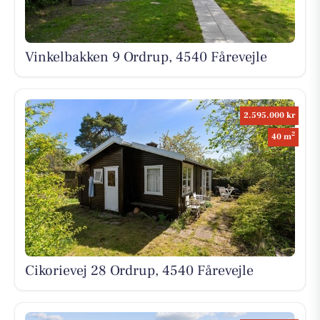
Vinkelbakken 9 Ordrup, 4540 Fårevejle
2.595.000 kr
2
40 m
Cikorievej 28 Ordrup, 4540 Fårevejle