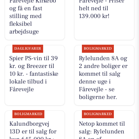
Fårevejle Kirkebo
Fårevejle - Priser
og få en fast
helt ned til
stilling med
139.000 kr!
fleksibel
arbejdsuge
DAGLIGVARER
BOLIGMARKED
Spier PS-vin til 39
Rylelunden 8A og
kr. og Breezer til
2 andre boliger er
10 kr. - fantastiske
kommet til salg
lokale tilbud i
denne uge i
Fårevejle
Fårevejle - se
boligerne her.
BOLIGMARKED
BOLIGMARKED
Kalundborgvej
Netop kommet til
13D er til salg for
salg: Rylelunden