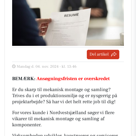
Del artikel
Mandag d. 04. nov. 2024 - kl. 13:46
BEMÆRK:
Ansøgningsfristen er overskredet
Er du skarp til mekanisk montage og samling?
Trives du i et produktionsmiljø og er nysgerrig på
projektarbejde? Så har vi det helt rette job til dig!
For vores kunde i Nordvestsjælland søger vi flere
vikarer til mekanisk montage og samling af
komponenter.
Virksomheden udvikler, konstruerer og servicerer