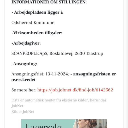
INFORMATIONER OM STILLINGEN:
- Arbejdspladsen ligger i:
Odsherred Kommune
-Virksomheden tilbyder:
-Arbejdsgiver:
SCANPEOPLE ApS, Roskildevej, 2630 Taastrup
-Ansøgning:
Ansøgningsfrist: 13-11-2024;
- ansøgningsfristen er
overskredet
Se mere her:
https://job.jobnet.dk/find-job/6142562
Data er automatisk hentet fra eksterne kilder, herunder
JobNet.
Kilde: JobNet