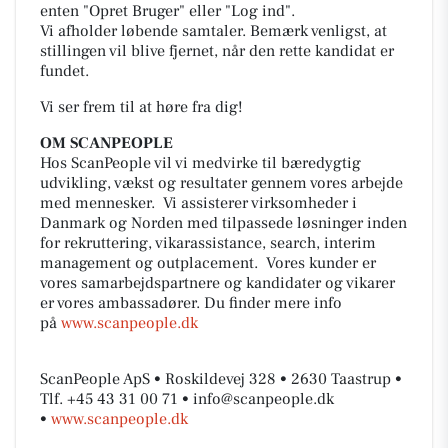
enten "Opret Bruger" eller "Log ind".
Vi afholder løbende samtaler. Bemærk venligst, at
stillingen vil blive fjernet, når den rette kandidat er
fundet.
Vi ser frem til at høre fra dig!
OM SCANPEOPLE
Hos ScanPeople vil vi medvirke til bæredygtig
udvikling, vækst og resultater gennem vores arbejde
med mennesker. Vi assisterer virksomheder i
Danmark og Norden med tilpassede løsninger inden
for rekruttering, vikarassistance, search, interim
management og outplacement. Vores kunder er
vores samarbejdspartnere og kandidater og vikarer
er vores ambassadører. Du finder mere info
på
www.scanpeople.dk
ScanPeople ApS • Roskildevej 328 • 2630 Taastrup •
Tlf. +45 43 31 00 71 • info@scanpeople.dk
•
www.scanpeople.dk