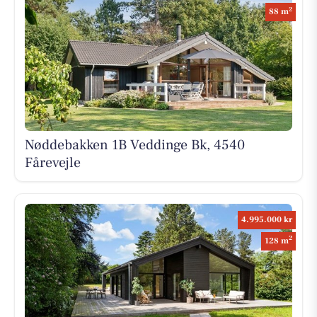
2
88 m
Nøddebakken 1B Veddinge Bk, 4540
Fårevejle
4.995.000 kr
2
128 m