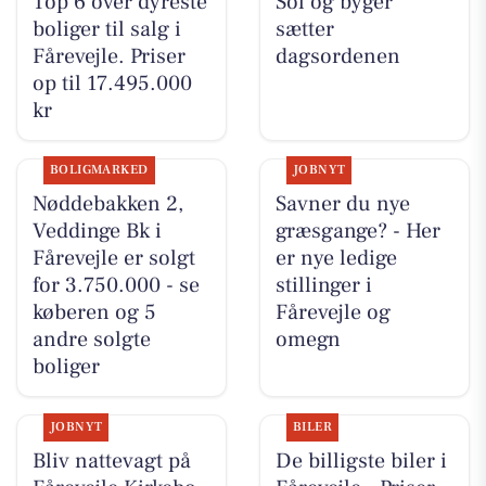
Top 6 over dyreste
Sol og byger
boliger til salg i
sætter
Fårevejle. Priser
dagsordenen
op til 17.495.000
kr
BOLIGMARKED
JOBNYT
Nøddebakken 2,
Savner du nye
Veddinge Bk i
græsgange? - Her
Fårevejle er solgt
er nye ledige
for 3.750.000 - se
stillinger i
køberen og 5
Fårevejle og
andre solgte
omegn
boliger
JOBNYT
BILER
Bliv nattevagt på
De billigste biler i