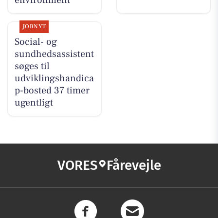
environment
JOBNYT
Social- og
sundhedsassistent
søges til
udviklingshandica
p-bosted 37 timer
ugentligt
VORES
Fårevejle