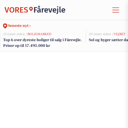
VORES
Fårevejle
Seneste nyt ›
15 timer siden |
BOLIGMARKED
23 timer siden |
VEJRET
Top 6 over dyreste boliger til salg i Fårevejle.
Sol og byger sætter 
Priser op til 17.495.000 kr