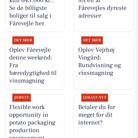
kun 645.000 kr.:
8A en af
Se de billigste
Fårevejles dyreste
boliger til salg i
adresser
Fårevejle her
DET SKER
DET SKER
Oplev Fårevejle
Oplev Vejrhøj
denne weekend:
Vingård:
Fra
Rundvisning og
bæredygtighed til
vinsmagning
vinsmagning
JOBNYT
LOKALT NYT
Flexible work
Betaler du for
opportunity in
meget for dit
potato packaging
internet?
production