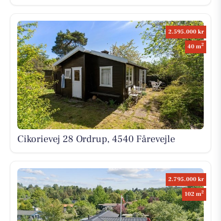
2.595.000 kr
2
40 m
Cikorievej 28 Ordrup, 4540 Fårevejle
2.795.000 kr
2
102 m