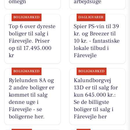
omegn
arbejdsuge
BOLIGMARKED
DAGLIGVARER
Top 6 over dyreste
Spier PS-vin til 39
boliger til salg i
kr. og Breezer til
Fårevejle. Priser
10 kr. - fantastiske
op til 17.495.000
lokale tilbud i
kr
Fårevejle
BOLIGMARKED
BOLIGMARKED
Rylelunden 8A og
Kalundborgvej
2 andre boliger er
13D er til salg for
kommet til salg
kun 645.000 kr.:
denne uge i
Se de billigste
Fårevejle - se
boliger til salg i
boligerne her.
Fårevejle her