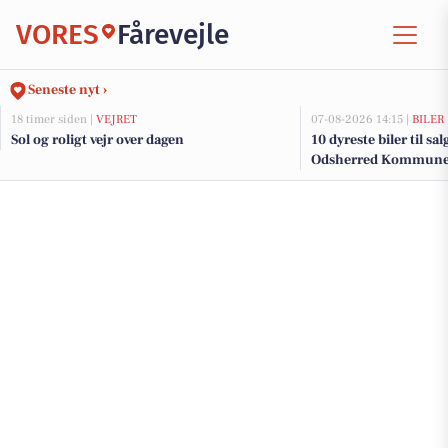
VORES
Fårevejle
Seneste nyt ›
18 timer siden |
VEJRET
07-08-2026 14:15 |
BILER
Sol og roligt vejr over dagen
10 dyreste biler til sa
Odsherred Kommun