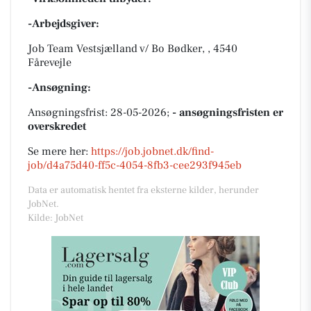
-Arbejdsgiver:
Job Team Vestsjælland v/ Bo Bødker, , 4540
Fårevejle
-Ansøgning:
Ansøgningsfrist: 28-05-2026;
- ansøgningsfristen er
overskredet
Se mere her:
https://job.jobnet.dk/find-
job/d4a75d40-ff5c-4054-8fb3-cee293f945eb
Data er automatisk hentet fra eksterne kilder, herunder
JobNet.
Kilde: JobNet