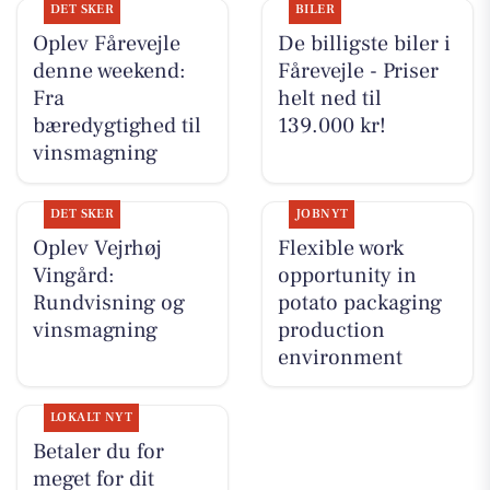
DET SKER
BILER
Oplev Fårevejle
De billigste biler i
denne weekend:
Fårevejle - Priser
Fra
helt ned til
bæredygtighed til
139.000 kr!
vinsmagning
DET SKER
JOBNYT
Oplev Vejrhøj
Flexible work
Vingård:
opportunity in
Rundvisning og
potato packaging
vinsmagning
production
environment
LOKALT NYT
Betaler du for
meget for dit