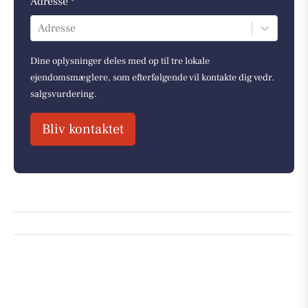
Adresse *
Adresse
Dine oplysninger deles med op til tre lokale
ejendomsmæglere, som efterfølgende vil kontakte dig vedr.
salgsvurdering.
Bliv kontaktet