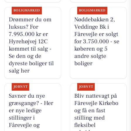
BOLIGMARKED
BOLIGMARKED
Drømmer du om
Nøddebakken 2,
luksus? For
Veddinge Bk i
7.995.000 kr er
Fårevejle er solgt
Hyrehøjvej 12C
for 3.750.000 - se
kommet til salg -
køberen og 5
Se den og de
andre solgte
dyreste boliger til
boliger
salg her
JOBNYT
JOBNYT
Savner du nye
Bliv nattevagt på
græsgange? - Her
Fårevejle Kirkebo
er nye ledige
og få en fast
stillinger i
stilling med
Fårevejle og
fleksibel