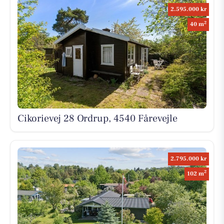
2.595.000 kr
2
40 m
Cikorievej 28 Ordrup, 4540 Fårevejle
2.795.000 kr
2
102 m