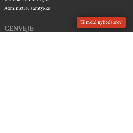
Administrer samtykke
Tilmeld nyhedsbrev
GENVEJE
Seneste nyt fra Fårevejle
Vores lokale erhverv
Kalenderen for Fårevejle
Fakta om Fårevejle
Erhvervsartikler
Odsherred Kommune
Få en gratis salgsvurdering
Sponsoreret indhold