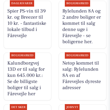
DAGLIGVARER
BOLIGMARKED
Spier PS-vin til 39
Rylelunden 8A og
kr. og Breezer til
2 andre boliger er
10 kr. - fantastiske
kommet til salg
lokale tilbud i
denne uge i
Fårevejle
Fårevejle - se
boligerne her.
BOLIGMARKED
BOLIGMARKED
Kalundborgvej
Netop kommet til
13D er til salg for
salg: Rylelunden
kun 645.000 kr.:
8A en af
Se de billigste
Fårevejles dyreste
boliger til salg i
adresser
Fårevejle her
DET SKER
JOBNYT