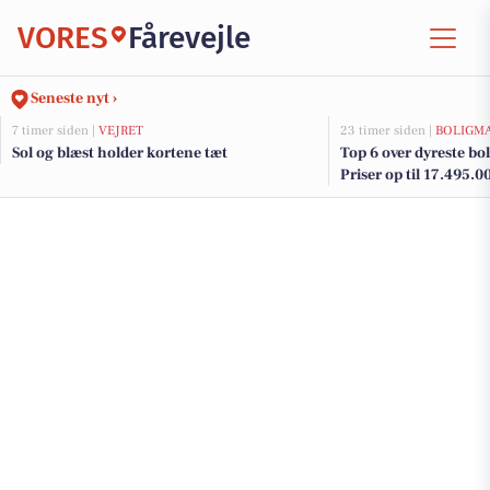
VORES
Fårevejle
Seneste nyt ›
7 timer siden |
VEJRET
23 timer siden |
BOLIGM
Sol og blæst holder kortene tæt
Top 6 over dyreste boli
Priser op til 17.495.0