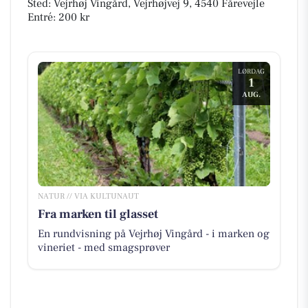
Sted: Vejrhøj Vingård, Vejrhøjvej 9, 4540 Fårevejle
Entré: 200 kr
LØRDAG
1
AUG.
NATUR // VIA KULTUNAUT
Fra marken til glasset
En rundvisning på Vejrhøj Vingård - i marken og
vineriet - med smagsprøver