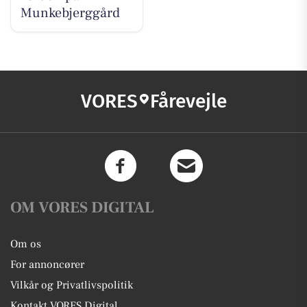
Munkebjerggård
VORES
Fårevejle
OM VORES DIGITAL
Om os
For annoncører
Vilkår og Privatlivspolitik
Kontakt VORES Digital