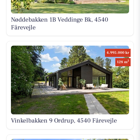
Nøddebakken 1B Veddinge Bk, 4540
Fårevejle
4.995.000 kr
2
128 m
Vinkelbakken 9 Ordrup, 4540 Fårevejle