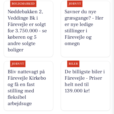
BOLIGMARKED
JOBNYT
Nøddebakken 2,
Savner du nye
Veddinge Bk i
græsgange? - Her
Fårevejle er solgt
er nye ledige
for 3.750.000 - se
stillinger i
køberen og 5
Fårevejle og
andre solgte
omegn
boliger
JOBNYT
BILER
Bliv nattevagt på
De billigste biler i
Fårevejle Kirkebo
Fårevejle - Priser
og få en fast
helt ned til
stilling med
139.000 kr!
fleksibel
arbejdsuge