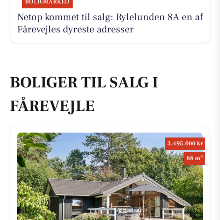
BOLIGMARKED
Netop kommet til salg: Rylelunden 8A en af
Fårevejles dyreste adresser
BOLIGER TIL SALG I
FÅREVEJLE
3.495.000 kr
2
88 m