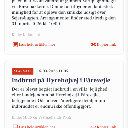
på en naturskøn vandretur gennem Kårup og omegn
via Rævebakkerne. Denne tur tilbyder en fantastisk
mulighed for at opleve den smukke udsigt over
Sejerøbugten. Arrangementet finder sted tirsdag den
31. marts 2026 kl. 10:00.
Kilde: Kultunaut
Læs hele artiklen her
Kopiér link
16-03-2026 11:05
ALARM112
Indbrud på Hyrehøjvej i Fårevejle
Der er blevet begået indbrud i en villa, lejlighed
eller landejendom på Hyrehøjvej i Fårevejle,
beliggende i Odsherred. Yderligere detaljer om
indbruddet er endnu ikke offentliggjort.
Kilde: Midt- og Vestsjællands Politi
Læs hele artiklen her
Kopiér link