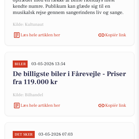
optræder med en række af Billie Holidays mest
kendte numre. Publikum kan glæde sig til en
musikalsk rejse gennem sangerindens liv og sange.
Kilde: Kultunaut
Læs hele artiklen her
Kopiér link
03-05-2026 13:54
BILER
De billigste biler i Fårevejle - Priser
fra 119.000 kr
Kilde: Bilhandel
Læs hele artiklen her
Kopiér link
03-05-2026 07:03
DET SKER