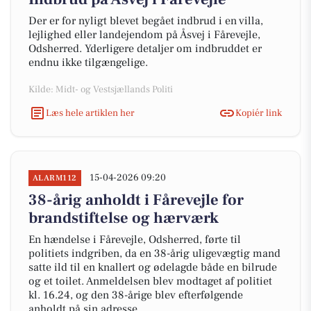
Der er for nyligt blevet begået indbrud i en villa,
lejlighed eller landejendom på Åsvej i Fårevejle,
Odsherred. Yderligere detaljer om indbruddet er
endnu ikke tilgængelige.
Kilde: Midt- og Vestsjællands Politi
Læs hele artiklen her
Kopiér link
15-04-2026 09:20
ALARM112
38-årig anholdt i Fårevejle for
brandstiftelse og hærværk
En hændelse i Fårevejle, Odsherred, førte til
politiets indgriben, da en 38-årig uligevægtig mand
satte ild til en knallert og ødelagde både en bilrude
og et toilet. Anmeldelsen blev modtaget af politiet
kl. 16.24, og den 38-årige blev efterfølgende
anholdt på sin adresse.