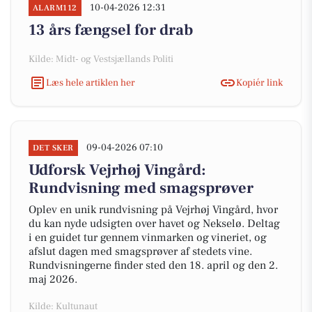
10-04-2026 12:31
ALARM112
13 års fængsel for drab
Kilde: Midt- og Vestsjællands Politi
Læs hele artiklen her
Kopiér link
09-04-2026 07:10
DET SKER
Udforsk Vejrhøj Vingård:
Rundvisning med smagsprøver
Oplev en unik rundvisning på Vejrhøj Vingård, hvor
du kan nyde udsigten over havet og Nekselø. Deltag
i en guidet tur gennem vinmarken og vineriet, og
afslut dagen med smagsprøver af stedets vine.
Rundvisningerne finder sted den 18. april og den 2.
maj 2026.
Kilde: Kultunaut