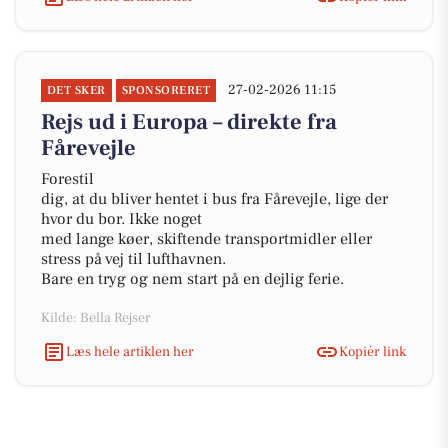
27-02-2026 11:15
DET SKER
SPONSORERET
Rejs ud i Europa – direkte fra
Fårevejle
Forestil
dig, at du bliver hentet i bus fra Fårevejle, lige der
hvor du bor. Ikke noget
med lange køer, skiftende transportmidler eller
stress på vej til lufthavnen.
Bare en tryg og nem start på en dejlig ferie.
Kilde: Bella Rejser
Læs hele artiklen her
Kopiér link