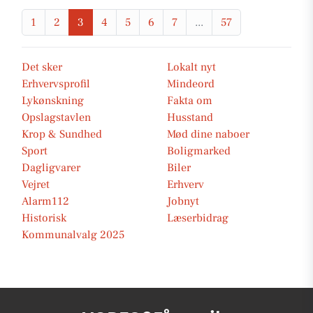
1
2
3
4
5
6
7
...
57
Det sker
Lokalt nyt
Erhvervsprofil
Mindeord
Lykønskning
Fakta om
Opslagstavlen
Husstand
Krop & Sundhed
Mød dine naboer
Sport
Boligmarked
Dagligvarer
Biler
Vejret
Erhverv
Alarm112
Jobnyt
Historisk
Læserbidrag
Kommunalvalg 2025