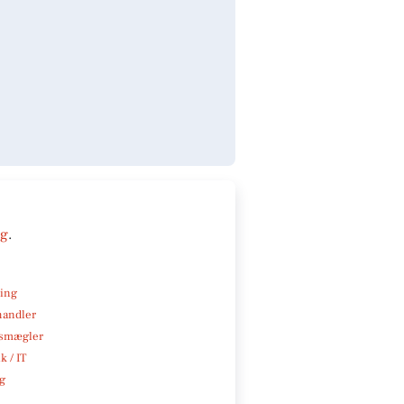
ng
.
ning
handler
smægler
k / IT
ng