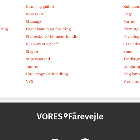
Kunst og galleri
Købmand
Køreskole
Læge
Massage
Murer
kring
Organisation og forening
Piercing 
Planteskole / blomsterhandler
Psykolog
Restaurant og café
Skrædde
Slagter
Smed
Supermarked
Tandlæg
Tømrer
Udlejnin
Undervognsbehandling
Ungdoms-
VVS
Værtshus
VORES
Fårevejle