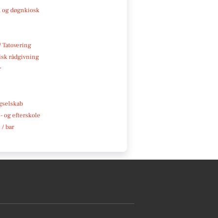
 og døgnkiosk
/ Tatovering
isk rådgivning
r
e
gselskab
 og efterskole
 / bar