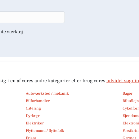
nte værktøj
kig i en af vores andre kategorier eller brug vores
udvidet søgni
Autoværksted / mekanik
Bager
Bilforhandler
Biludlej
Catering
Cykelfor
Dyrlæge
Ejendom
Elektriker
Elektroni
Flyttemand / flyttefolk
Forsikri
Frisør
Gartner