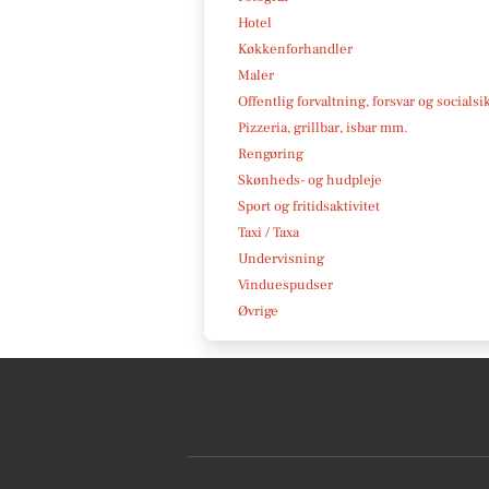
Hotel
Køkkenforhandler
Maler
Offentlig forvaltning, forsvar og socialsi
Pizzeria, grillbar, isbar mm.
Rengøring
Skønheds- og hudpleje
Sport og fritidsaktivitet
Taxi / Taxa
Undervisning
Vinduespudser
Øvrige