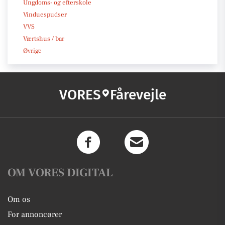
Ungdoms- og efterskole
Vinduespudser
VVS
Værtshus / bar
Øvrige
VORES
Fårevejle
OM VORES DIGITAL
Om os
For annoncører