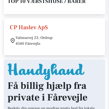
TOP 10 VÆRSTSHUSE / BARER
CP Haslev ApS
Valmuevej 23, Ordrup
4540 Fårevejle
Få billig hjælp fra
private i Fårevejle
Beskriv din opgave og modtag gratis bud fra lokale