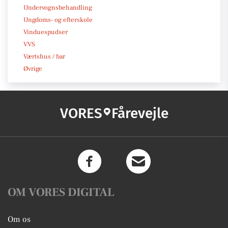
Undervognsbehandling
Ungdoms- og efterskole
Vinduespudser
VVS
Værtshus / bar
Øvrige
VORES
Fårevejle
OM VORES DIGITAL
Om os