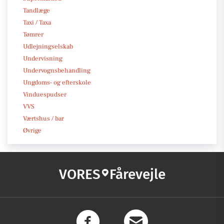
Tandlæge
Taxi / Taxa
Tømrer
Udlejningselskab
Undervisning
Undervognsbehandling
Ungdoms- og efterskole
Vinduespudser
VVS
Værtshus / bar
Øvrige
VORES
Fårevejle