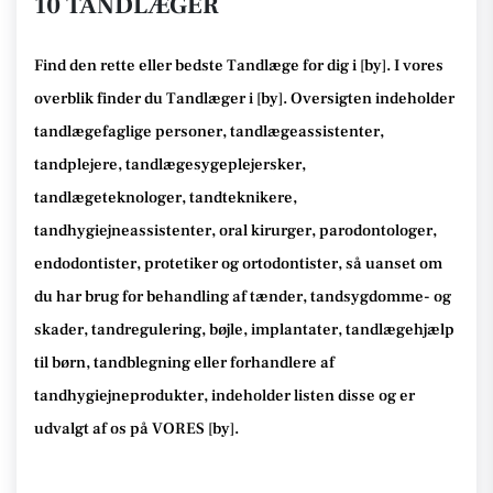
10 TANDLÆGER
Find den rette
eller bedste Tandlæge
for dig i [
by
]. I vores
overblik finder du Tandlæger i [
by
].
Oversigten indeholder
tandlægefaglige personer, tandlægeassistenter,
tandplejere, tandlægesygeplejersker,
tandlægeteknologer, tandteknikere,
tandhygiejneassistenter, oral kirurger, parodontologer,
endodontister, protetiker og ortodontister, så
uanset om
du har brug for behandling af tænder, tandsygdomme- og
skader, tandregulering, bøjle, implantater, tandlægehjælp
til børn, tandblegning eller forhandlere af
tandhygiejneprodukter
, indeholder listen disse
og er
udvalgt af os på VORES [
by
]
.